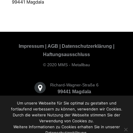
99441 Magdala
Impressum
|
AGB
|
Datenschutzerklärung
|
Haftungsausschluss
© 2020 MMS - Metallbau
Richard-Wagner-Straße 6
99441 Magdala
Um unsere Webseite für Sie optimal zu gestalten und
+49(0)36454/553-0
fortlaufend verbessern zu können, verwenden wir Cookies.
Durch die weitere Nutzung der Webseite stimmen Sie der
Verwendung von Cookies zu.
info@mms.design
Weitere Informationen zu Cookies erhalten Sie in unserer
Datenschutzerklärung.