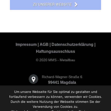
ZU UNSERER WEBSITE
Impressum
|
AGB
|
Datenschutzerklärung
|
Haftungsausschluss
© 2020 MMS - Metallbau
Richard-Wagner-Straße 6
99441 Magdala
Um unsere Webseite für Sie optimal zu gestalten und
+49(0)36454/553-0
fortlaufend verbessern zu können, verwenden wir Cookies.
Durch die weitere Nutzung der Webseite stimmen Sie der
Verwendung von Cookies zu.
info@mms.design