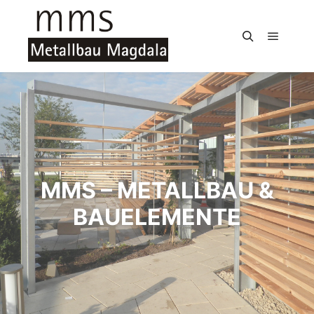
Hauptm
Suchen
MMS – METALLBAU &
BAUELEMENTE